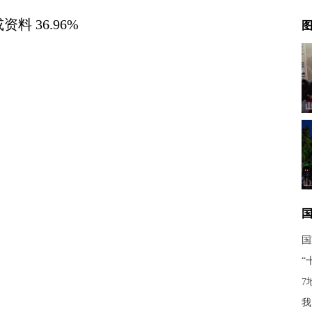
 36.96%
图
山
国
“
7
我