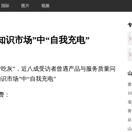
国际
图片
视频
知识市场”中“自我充电”
吃灰”，近八成受访者曾遇产品与服务质量问
识市场”中“自我充电”
黄
1
费：
省
青
从
山