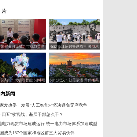
 片
山东省黄河流域九市抗战英烈
探访浙江绍兴鲁迅故里 暑期尾
事迹展在济南开展
声人气不减
东济南：大明湖智能“湖畔雨
湖北武汉：朝霞泼洒 黄鹤楼美
荷”景观亮灯
如油画
国内新闻
家发改委：发展“人工智能+”坚决避免无序竞争
十四五”收官战，基层干部怎么干？
地电力现货市场建成运行 统一电力市场体系加速成型
国成为157个国家和地区前三大贸易伙伴