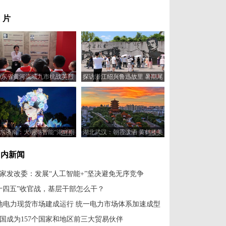
 片
山东省黄河流域九市抗战英烈
探访浙江绍兴鲁迅故里 暑期尾
事迹展在济南开展
声人气不减
东济南：大明湖智能“湖畔雨
湖北武汉：朝霞泼洒 黄鹤楼美
荷”景观亮灯
如油画
国内新闻
家发改委：发展“人工智能+”坚决避免无序竞争
十四五”收官战，基层干部怎么干？
地电力现货市场建成运行 统一电力市场体系加速成型
国成为157个国家和地区前三大贸易伙伴