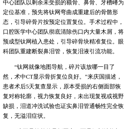
中心团队以剩余未受损的额骨、鼻骨、牙槽嵴为
定位基准，预先将钛网弯曲成重建后的骨骼形
态，引导碎骨片按预定位置复位。手术过程中，
口腔医学中心团队彻底清除伤口内大量木屑，将
预成型钛网植入患处，引导碎骨块精准复位。眼
科团队重建断裂鼻泪管，恢复泪液引流功能。
“钛网就像地图导航，碎片该放哪一目了
然，术中CT显示骨折复位良好。”来庆国描述，
患者术后5天复查显示，原本受损的右侧面部恢
复对称轮廓，视力恢复良好，未出现复视或视野
缺损，泪道冲洗试验也证实鼻泪管通畅性完全恢
复，无溢泪症状。