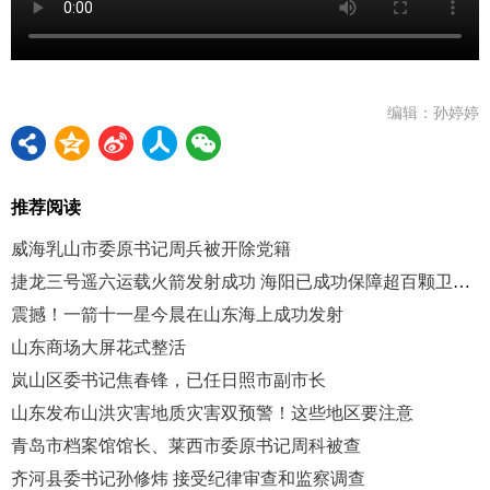
编辑：孙婷婷
推荐阅读
威海乳山市委原书记周兵被开除党籍
捷龙三号遥六运载火箭发射成功 海阳已成功保障超百颗卫星送入太空
震撼！一箭十一星今晨在山东海上成功发射
山东商场大屏花式整活
岚山区委书记焦春锋，已任日照市副市长
山东发布山洪灾害地质灾害双预警！这些地区要注意
青岛市档案馆馆长、莱西市委原书记周科被查
齐河县委书记孙修炜 接受纪律审查和监察调查