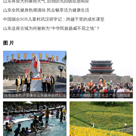
山东将迎大到暴雨天气 启动防汛四级应急响应
山东全民健身热潮涌动 民众畅享活力健康生活
中国烟台SOS儿童村武汉研学记：跨越千里的成长课堂
山东这座古城为何被称为“中华民族扬威不屈之地”？
图 片
台湾台东孔子圣像在山东曲阜捐赠起运
北京中轴线世界文化遗产标志碑揭幕