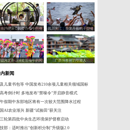
济南趵突泉公园举办端午民俗
四川夹江：赛龙舟抢鸭子迎端
体验活动
午
解锁河北燕山深处迎端午的民
广西侗寨荷韵引游人
俗新玩法
国内新闻
及儿童书包等 中国发布210余项儿童相关领域国标
高考倒计时 多地发布“禁噪令”开启静音模式
午假期中东部地区将有一次较大范围降水过程
国AI农业渐兴 新疆“试验田”获关注
三轮第四批中央生态环境保护督察启动
技部：适时推出“创新积分制”升级版2.0