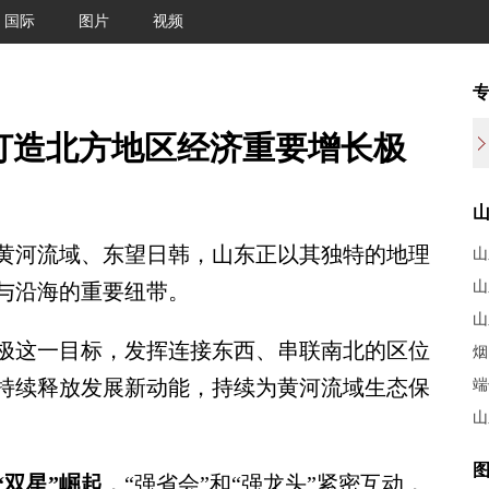
国际
图片
视频
打造北方地区经济重要增长极
河流域、东望日韩，山东正以其独特的地理
山
山
与沿海的重要纽带。
山
这一目标，发挥连接东西、串联南北的区位
烟
持续释放发展新动能，持续为黄河流域生态保
端
山
图
双星”崛起
，“强省会”和“强龙头”紧密互动，