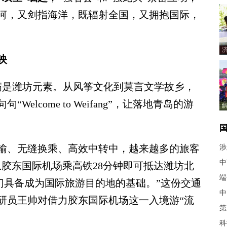
河，又剑指海洋，既辐射全国，又拥抱国际，
映
是潍坊元素。从风筝文化到莫言文学故乡，
lcome to Weifang”，让落地青岛的游
、无缝换乘、高效中转中，越来越多的旅客
涉
中
胶东国际机场乘高铁28分钟即可抵达潍坊北
端
们具备成为国际旅游目的地的基础。”这份交通
中
研员王帅对借力胶东国际机场这一入境游“流
第
。
科