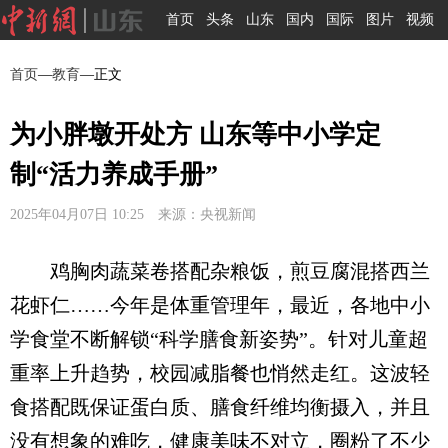
首页
头条
山东
国内
国际
图片
视频
首页
—
教育
—正文
为小胖墩开处方 山东等中小学定
制“活力养成手册”
2025年04月07日 10:25 来源：央视新闻
鸡胸肉蔬菜卷搭配杂粮饭，煎豆腐混搭西兰
花虾仁……今年是体重管理年，最近，各地中小
学食堂不断解锁“科学膳食新姿势”。针对儿童超
重率上升趋势，校园减脂餐也悄然走红。这波轻
食搭配既保证蛋白质、膳食纤维均衡摄入，并且
没有想象的难吃，健康美味不对立，圈粉了不少