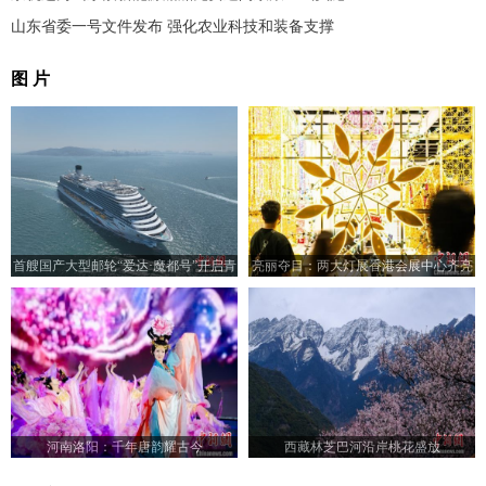
山东省委一号文件发布 强化农业科技和装备支撑
图 片
首艘国产大型邮轮“爱达·魔都号”开启青
亮丽夺目：两大灯展香港会展中心齐亮
岛航次
相
河南洛阳：千年唐韵耀古今
西藏林芝巴河沿岸桃花盛放