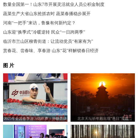
数量全国第一！山东7市开展灵活就业人员公积金制度
蔬菜生产大省山东抢抓农时 蔬菜春播稳步展开
河南“一把手”来访，鲁豫有何新约定？
山东迎“换季式”冷暖逆转 民众“一日跨两季”
临沂市兰山区柳青街道：让流动党员“有家有为”
赏春花、尝春味、享春游 山东“花”样解锁春日经济
图 片
2025年全国春季游泳锦标赛：孙杨晋级
北京天坛祈年殿出现“悬日”景观
男子400米自由泳决赛