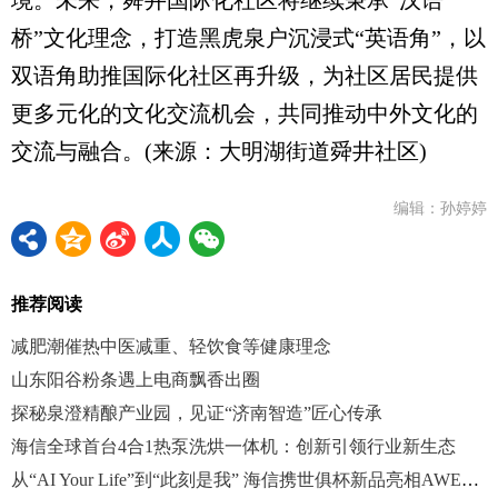
境。未来，舜井国际化社区将继续秉承“汉语
桥”文化理念，打造黑虎泉户沉浸式“英语角”，以
双语角助推国际化社区再升级，为社区居民提供
更多元化的文化交流机会，共同推动中外文化的
交流与融合。(来源：大明湖街道舜井社区)
编辑：孙婷婷
推荐阅读
减肥潮催热中医减重、轻饮食等健康理念
山东阳谷粉条遇上电商飘香出圈
探秘泉澄精酿产业园，见证“济南智造”匠心传承
海信全球首台4合1热泵洗烘一体机：创新引领行业新生态
从“AI Your Life”到“此刻是我” 海信携世俱杯新品亮相AWE2025