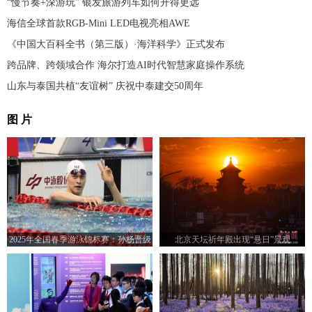
“慢节奏+深游玩” 银发旅游列车如何开得更远
海信全球首款RGB-Mini LED电视亮相AWE
《中国大百科全书（第三版）·海洋科学》正式发布
跨品牌、跨领域合作 海尔打造AI时代智慧家庭操作系统
山东与泰国共植“友谊树” 庆祝中泰建交50周年
图 片
2025年全国春季游泳锦标赛：孙杨晋级
北京天坛祈年殿出现“悬日”景观
男子400米自由泳决赛