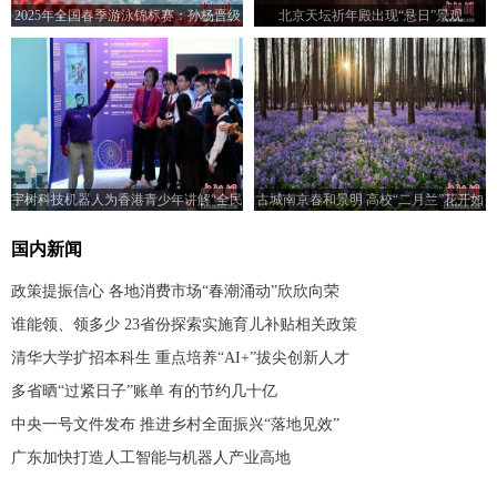
2025年全国春季游泳锦标赛：孙杨晋级
北京天坛祈年殿出现“悬日”景观
男子400米自由泳决赛
宇树科技机器人为香港青少年讲解“全民
古城南京春和景明 高校“二月兰”花开如
国家安全教育日”展览
海
国内新闻
政策提振信心 各地消费市场“春潮涌动”欣欣向荣
谁能领、领多少 23省份探索实施育儿补贴相关政策
清华大学扩招本科生 重点培养“AI+”拔尖创新人才
多省晒“过紧日子”账单 有的节约几十亿
中央一号文件发布 推进乡村全面振兴“落地见效”
广东加快打造人工智能与机器人产业高地