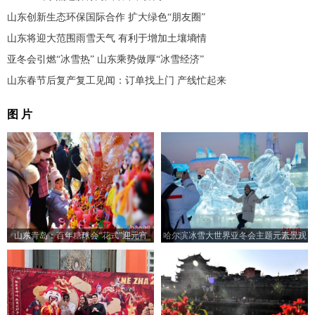
山东创新生态环保国际合作 扩大绿色“朋友圈”
山东将迎大范围雨雪天气 有利于增加土壤墒情
亚冬会引燃“冰雪热” 山东乘势做厚“冰雪经济”
山东春节后复产复工见闻：订单找上门 产线忙起来
图 片
山东青岛：百年糖球会“花式”迎元宵
哈尔滨冰雪大世界亚冬会主题元素景观
吸引游客打卡