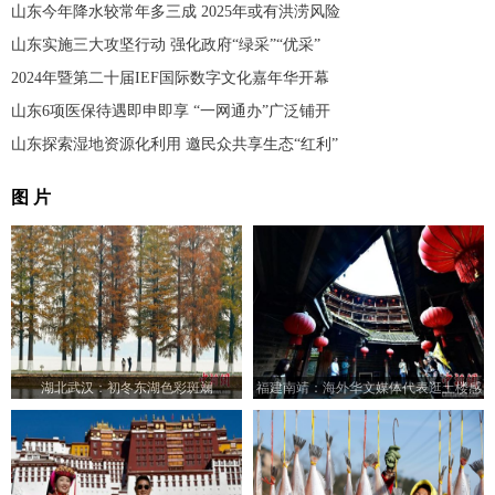
山东今年降水较常年多三成 2025年或有洪涝风险
山东实施三大攻坚行动 强化政府“绿采”“优采”
2024年暨第二十届IEF国际数字文化嘉年华开幕
山东6项医保待遇即申即享 “一网通办”广泛铺开
山东探索湿地资源化利用 邀民众共享生态“红利”
图 片
湖北武汉：初冬东湖色彩斑斓
福建南靖：海外华文媒体代表逛土楼感
受“世遗”文化