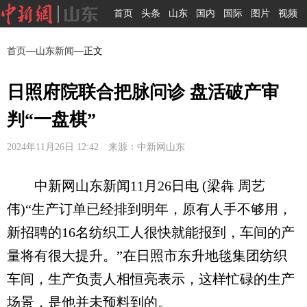
首页
头条
山东
国内
国际
图片
视频
首页
—
山东新闻
—正文
日照府院联合把脉问诊 盘活破产审
判“一盘棋”
2024年11月26日 12:42 来源：中新网山东
中新网山东新闻11月26日电 (梁犇 周艺
伟)“生产订单已经排到明年，原有人手不够用，
新招聘的16名纺织工人很快就能报到，车间的产
量将有很大提升。”在日照市东升地毯集团纺织
车间，生产负责人相恒亮表示，这样忙碌的生产
场景，是他并未预料到的。