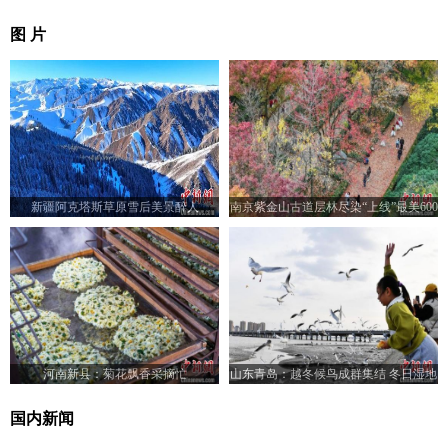
图 片
新疆阿克塔斯草原雪后美景醉人
南京紫金山古道层林尽染“上线”最美600
米
河南新县：菊花飘香采摘忙
山东青岛：越冬候鸟成群集结 冬日湿地
焕发生机
国内新闻