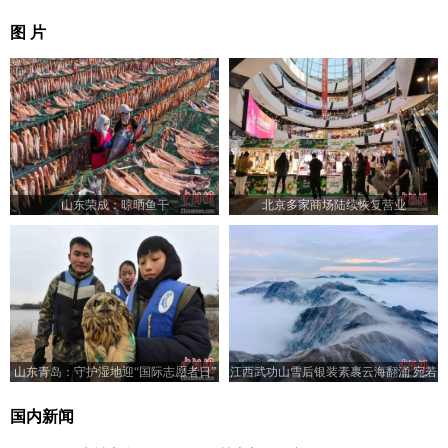
图 片
山东荣成：晾晒鱼干
北京多家商场陆续恢复营业
山东青岛：守护湿地迎“国际志愿者日”
江西武功山雪后银装素裹云海翻涌 宛若
水墨画卷
国内新闻