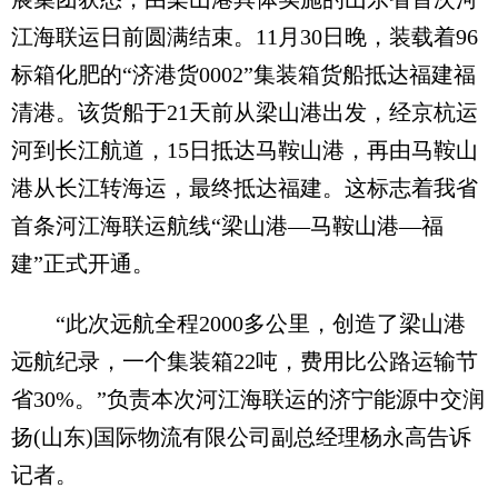
江海联运日前圆满结束。11月30日晚，装载着96
标箱化肥的“济港货0002”集装箱货船抵达福建福
清港。该货船于21天前从梁山港出发，经京杭运
河到长江航道，15日抵达马鞍山港，再由马鞍山
港从长江转海运，最终抵达福建。这标志着我省
首条河江海联运航线“梁山港—马鞍山港—福
建”正式开通。
“此次远航全程2000多公里，创造了梁山港
远航纪录，一个集装箱22吨，费用比公路运输节
省30%。”负责本次河江海联运的济宁能源中交润
扬(山东)国际物流有限公司副总经理杨永高告诉
记者。