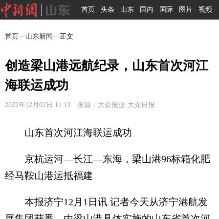
首页
头条
山东
国内
国际
图片
视频
首页
—
山东新闻
—正文
创造梁山港远航纪录，山东首次河江
海联运成功
2022年12月02日 11:13 来源：大众报业·大众日报
山东首次河江海联运成功
京杭运河—长江—东海，梁山港96标箱化肥
经马鞍山港运抵福建
本报济宁12月1日讯 记者今天从济宁港航发
展集团获悉，由梁山港具体实施的山东省首次河