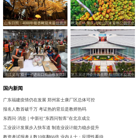
山东日照：4000年银杏树迎来最佳观赏
秋染层林 重庆武陵山国家森林公园景色
期
迷人
浙江义乌“双十一”进出口商品收发两旺
第五届进博会开幕在即 航拍国家会展中
心
国内新闻
广东福建疫情仍在发展 郑州富士康厂区总体可控
报名人数首破千万 考证热的背后是教师热吗
东西问·消息｜中新社“东西问智库”在北京成立
工业设计发展步入快车道 制造业设计能力稳步提升
教资考试报考人数10年翻66倍 业内人士：应理性看待