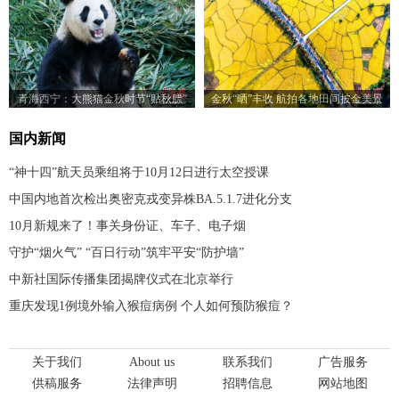
青海西宁：大熊猫金秋时节“贴秋膘”
金秋“晒”丰收 航拍各地田间披金美景
国内新闻
“神十四”航天员乘组将于10月12日进行太空授课
中国内地首次检出奥密克戎变异株BA.5.1.7进化分支
10月新规来了！事关身份证、车子、电子烟
守护“烟火气” “百日行动”筑牢平安“防护墙”
中新社国际传播集团揭牌仪式在北京举行
重庆发现1例境外输入猴痘病例 个人如何预防猴痘？
关于我们
About us
联系我们
广告服务
供稿服务
法律声明
招聘信息
网站地图