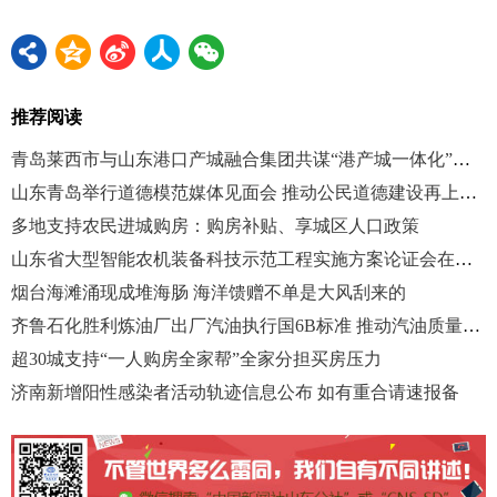
推荐阅读
青岛莱西市与山东港口产城融合集团共谋“港产城一体化”发展
山东青岛举行道德模范媒体见面会 推动公民道德建设再上新台阶
多地支持农民进城购房：购房补贴、享城区人口政策
山东省大型智能农机装备科技示范工程实施方案论证会在潍召开
烟台海滩涌现成堆海肠 海洋馈赠不单是大风刮来的
齐鲁石化胜利炼油厂出厂汽油执行国6B标准 推动汽油质量升级
超30城支持“一人购房全家帮”全家分担买房压力
济南新增阳性感染者活动轨迹信息公布 如有重合请速报备