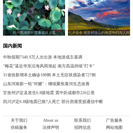
杭州西湖荷叶莲蓬疏摘义卖
七夕佳令 感受祁连山的晚霞热烈与人间
浪漫
国内新闻
中秋假期7340.9万人次出游 本地游成主基调
“梅花”逼近华东沿海风雨渐起 南方高温持续“打卡”
31省份新增本土确诊188例 本土无症状感染者727例
山东河南新一轮“对赌”：继续聚焦黄河生态改善
甘孜州泸定县发生6.8级地震 震中距成都市226公里
四川泸定6.8级地震已致7人死亡 部分房屋受损通信中断
关于我们
About us
联系我们
广告服务
供稿服务
法律声明
招聘信息
网站地图