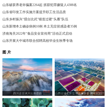
山东破获养老诈骗案2264起 抓获犯罪嫌疑人4388名
山东省印发工作实施方案提升职工生活品质
山东乡村振兴“擂台比武”锻造过硬“头雁”队伍
山东新增本土确诊病例10例 本土无症状感染者35例
济南海关2022年“食品安全宣传周”活动正式启动
山东开展大中城市联合招聘高校毕业生秋季专场
图 片
四川达古冰川云蒸霞蔚
山西运城七彩盐湖斑斓多姿 俯瞰宛如巨
型调色板