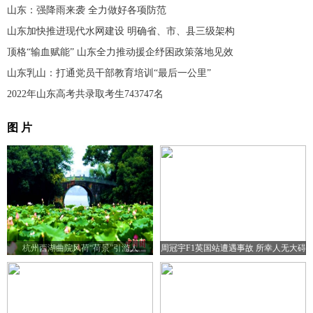
山东：强降雨来袭 全力做好各项防范
山东加快推进现代水网建设 明确省、市、县三级架构
顶格“输血赋能” 山东全力推动援企纾困政策落地见效
山东乳山：打通党员干部教育培训“最后一公里”
2022年山东高考共录取考生743747名
图 片
杭州西湖曲院风荷“荷景”引游人
周冠宇F1英国站遭遇事故 所幸人无大碍