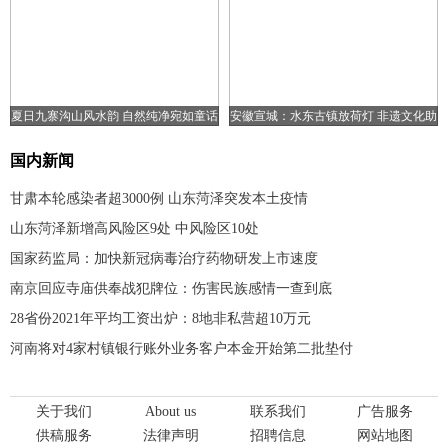
夏日九寨沟山风水韵 自然纯净宛如童话
安徽宣城：水东古镇放荷灯 非遗文化助
世界
旅游复苏
国内新闻
甘肃本轮感染者超3000例 山东菏泽突发本土疫情
山东菏泽新增高风险区9处 中风险区10处
国家药监局：加快新冠病毒治疗药物研发上市速度
南京回应寺庙供奉战犯牌位：伤害民族感情一查到底
28省份2021年平均工资出炉：8地非私营超10万元
河南将对4家村镇银行账外业务客户本金开始第二批垫付
关于我们
About us
联系我们
广告服务
供稿服务
法律声明
招聘信息
网站地图