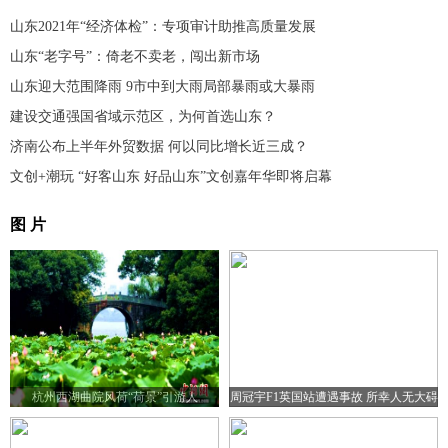
山东2021年“经济体检”：专项审计助推高质量发展
山东“老字号”：倚老不卖老，闯出新市场
山东迎大范围降雨 9市中到大雨局部暴雨或大暴雨
建设交通强国省域示范区，为何首选山东？
济南公布上半年外贸数据 何以同比增长近三成？
文创+潮玩 “好客山东 好品山东”文创嘉年华即将启幕
图 片
杭州西湖曲院风荷“荷景”引游人
周冠宇F1英国站遭遇事故 所幸人无大碍