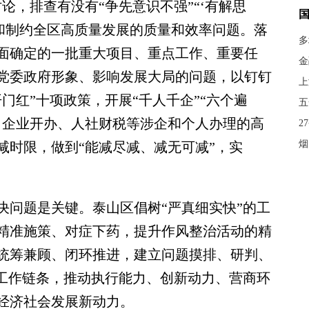
论，排查有没有“争先意识不强”“‘有解思
响和制约全区高质量发展的质量和效率问题。落
多
面确定的一批重大项目、重点工作、重要任
金
党委政府形象、影响发展大局的问题，以钉钉
上
门红”十项政策，开展“千人千企”“六个遍
五
、企业开办、人社财税等涉企和个人办理的高
2
烟
减时限，做到“能减尽减、减无可减”，实
问题是关键。泰山区倡树“严真细实快”的工
精准施策、对症下药，提升作风整治活动的精
统筹兼顾、闭环推进，建立问题摸排、研判、
环工作链条，推动执行能力、创新动力、营商环
经济社会发展新动力。