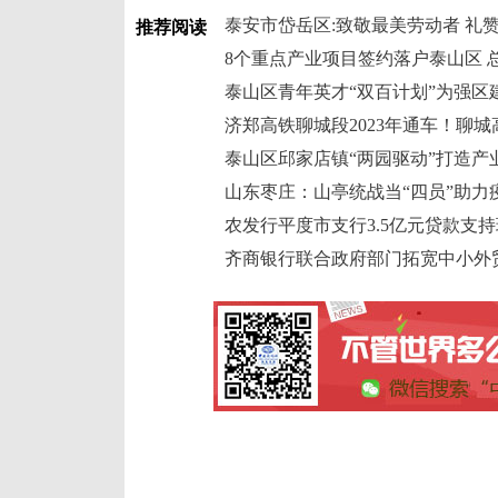
泰安市岱岳区:致敬最美劳动者 礼
推荐阅读
8个重点产业项目签约落户泰山区 总
泰山区青年英才“双百计划”为强区
济郑高铁聊城段2023年通车！聊
泰山区邱家店镇“两园驱动”打造产
山东枣庄：山亭统战当“四员”助力
农发行平度市支行3.5亿元贷款支
齐商银行联合政府部门拓宽中小外