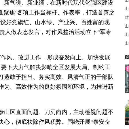
山
、新气魄、新业绩，在新时代现代化强区建设
山
准聚焦‘各项工作当标杆、作表率，打造首善之
对
建设好党旗红、山水绿、产业兴、百姓富的现
山
单位负责人做表态发言，对作风整治活动立下“军令
山
山
作风、改进工作，形成奋发向上、加快发展
图
，要下大力气解决影响全区发展大局、制约工
打造敢于担当、务实高效、风清气正的干部队
作为、高效作为的良好氛围和环境，为推进新
山区直面问题、刀刃向内，主动检视问题不
决心，彻底祛除作风积弊。围绕开展“泰安奋