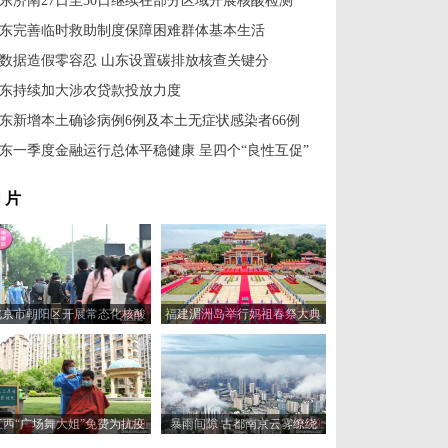
东济南27日至30日继续在部分区域开展核酸检测
东完善临时救助制度保障困难群体基本生活
数据造假零容忍 山东设置碳排放核查关键分
东持续加大涉农贷款投放力度
东新增本土确诊病例6例及本土无症状感染者66例
东一季度金融运行总体平稳健康 呈四个“良性互促”
 片
北京市朝阳区开展常态化核酸
福建湄洲岛举行妈祖春祭大典
检测
江西“广场舞大姐”免费为抗疫
暴雨间隙 古都南京云雾缭绕
志愿者理发
似“仙境”