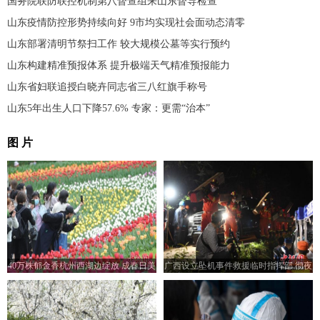
国务院联防联控机制第八督查组来山东督导检查
山东疫情防控形势持续向好 9市均实现社会面动态清零
山东部署清明节祭扫工作 较大规模公墓等实行预约
山东构建精准预报体系 提升极端天气精准预报能力
山东省妇联追授白晓卉同志省三八红旗手称号
山东5年出生人口下降57.6% 专家：更需“治本”
图 片
40万株郁金香杭州西湖边绽放 成春日美
广西设立坠机事件救援临时指挥部 彻夜
景
营救