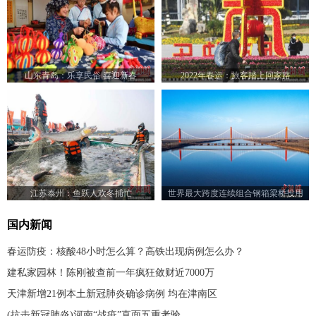
山东青岛：乐享民俗 喜迎新春
2022年春运：旅客踏上回家路
江苏泰州：鱼跃人欢冬捕忙
世界最大跨度连续组合钢箱梁桥投用
国内新闻
春运防疫：核酸48小时怎么算？高铁出现病例怎么办？
建私家园林！陈刚被查前一年疯狂敛财近7000万
天津新增21例本土新冠肺炎确诊病例 均在津南区
(抗击新冠肺炎)河南“战疫”直面五重考验