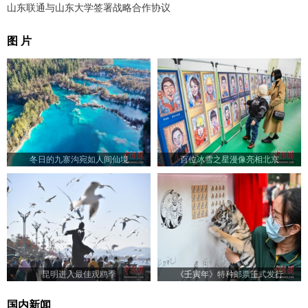
山东联通与山东大学签署战略合作协议
图 片
冬日的九寨沟宛如人间仙境
百位冰雪之星漫像亮相北京
昆明进入最佳观鸥季
《壬寅年》特种邮票正式发行
国内新闻