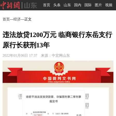
首页
头条
山东
国内
国际
图片
视频
首页
—
经济
—正文
违法放贷1200万元 临商银行东岳支行
原行长获刑13年
2022年01月06日 17:37 来源：中宏网山东