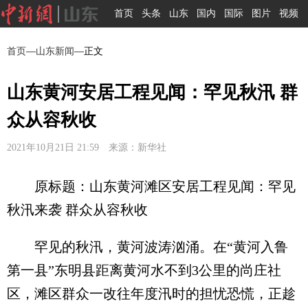
首页
头条
山东
国内
国际
图片
视频
首页
—
山东新闻
—正文
山东黄河安居工程见闻：罕见秋汛 群
众从容秋收
2021年10月21日 21:59 来源：新华社
原标题：山东黄河滩区安居工程见闻：罕见
秋汛来袭 群众从容秋收
罕见的秋汛，黄河波涛汹涌。在“黄河入鲁
第一县”东明县距离黄河水不到3公里的尚庄社
区，滩区群众一改往年度汛时的担忧恐慌，正趁