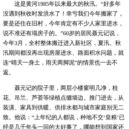
这是黄河1985年以来最大的秋汛。“好多年
没遇到秋收时发洪水了！幸亏我们今年搬家了，
要是还住在旧村，今年肯定有不少人家里进水，
说不准还有塌房子的。”60岁的居民聂元记说，
今年3月，全村整体搬迁进入新社区，夏汛、秋
汛期间都没再出现房屋进水、路面积水问题，就
连“晴天一身土，雨天两脚泥”的情景也一去不
返。
聂元记的院子里，两层小楼窗明几净，桂
花、吊兰、芦荟等绿植点缀墙边。推门进去，从
装潢、家具到供暖、供排水都与城市家庭别无二
致。他说：“上年纪的人都说，种地不交‘皇粮’已
经是几千年头一回的大好事了，哪能想到国家还