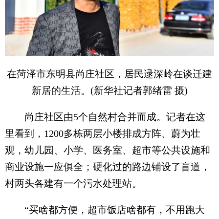
在菏泽市东明县尚庄社区，居民逯深岭在谈迁建
新居的生活。(新华社记者郭绪雷 摄)
尚庄社区由5个自然村合并而成。记者在这
里看到，1200多栋两层小楼排成方阵、蔚为壮
观，幼儿园、小学、医务室、超市等公共设施和
商业设施一应俱全；硬化过的路边铺设了盲道，
村两头各建有一个污水处理站。
“买啥都方便，超市饭店啥都有，不用跑大