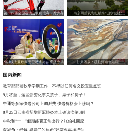
第十四届全国运动会帆船比赛（潍坊赛
南京雨后双彩虹横跨“山水城林”
区）开幕
2021线上亚欧商品贸易博览会 直播专场
甘肃酒泉：疏勒河道似油画
助力乡村振兴
国内新闻
教育部部署秋季学期工作：不得以任何名义设置重点班
9月将至，这些新变化事关孩子、票子和房子！
中通等多家快递公司上调派费 快递价格会上涨吗？
8月25日云南省新增新冠肺炎本土确诊病例3例
中秋和“十一”假期能否正常出行？张伯礼回应
双减负：纾解“妈妈们的焦虑”还需要再加把劲