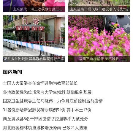
山东荣成：海上收获致富菜
山东济南：现代城市建设引入传统“马
帮”运输
复旦大学附属眼耳鼻喉科医院暂停日常
福州三角梅盛开 美不胜收
门急诊医疗服务
国内新闻
全国人大常委会任命怀进鹏为教育部部长
多地政策性岗位招录向大学生倾斜 鼓励服务基层
国家卫生健康委主任马晓伟：力争月底前控制当前疫情
31省份新增新冠肺炎确诊病例51例 其中本土13例
商丘虞城县8名干部因疫情防控履职不力被处分
湖北随县柳林镇遭遇极端强降雨 已致21人遇难