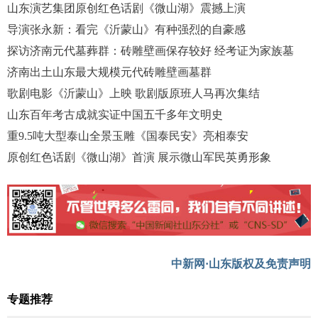
山东演艺集团原创红色话剧《微山湖》震撼上演
导演张永新：看完《沂蒙山》有种强烈的自豪感
探访济南元代墓葬群：砖雕壁画保存较好 经考证为家族墓
济南出土山东最大规模元代砖雕壁画墓群
歌剧电影《沂蒙山》上映 歌剧版原班人马再次集结
山东百年考古成就实证中国五千多年文明史
重9.5吨大型泰山全景玉雕《国泰民安》亮相泰安
原创红色话剧《微山湖》首演 展示微山军民英勇形象
中新网·山东版权及免责声明
专题推荐