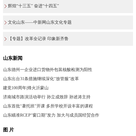
辉煌“十三五” 奋进“十四五”
文化山东——中新网山东文化专题
【专题】改革全记录 印象新齐鲁
山东新闻
山东德州一企业进口货物外包装核酸检测为阳性
山东出台31条措施继续深化“放管服”改革
建党100周年|烽火沂蒙山
济南城市路演活动举行 孙立成致辞 孙述涛主持
山东首批“暑托班”开课 多所学校开设丰富的课程
山东瞄准RCEP“窗口期”发力 加大与成员国经贸合作
图 片