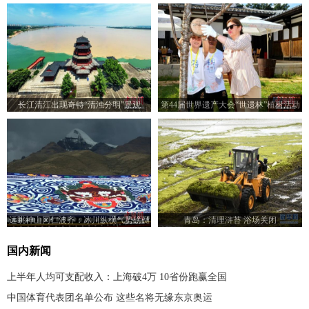
长江清江出现奇特“清浊分明”景观
第44届世界遗产大会“世遗林”植树活动
举行
远眺神山冈仁波齐：冰川纵横气势磅礴
青岛：清理浒苔 浴场关闭
国内新闻
上半年人均可支配收入：上海破4万 10省份跑赢全国
中国体育代表团名单公布 这些名将无缘东京奥运