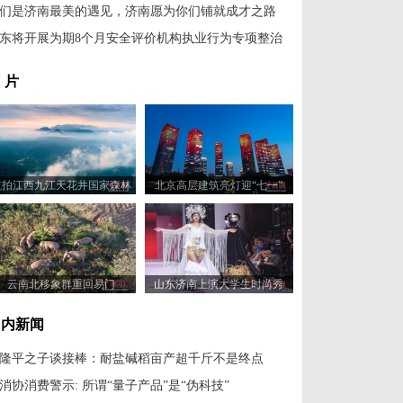
们是济南最美的遇见，济南愿为你们铺就成才之路
东将开展为期8个月安全评价机构执业行为专项整治
 片
航拍江西九江天花井国家森林
北京高层建筑亮灯迎“七一”
公园 云海翻腾景色壮美
云南北移象群重回易门
山东济南上演大学生时尚秀
国内新闻
隆平之子谈接棒：耐盐碱稻亩产超千斤不是终点
消协消费警示: 所谓“量子产品”是“伪科技”