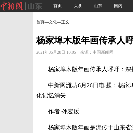
首页
头条
山东
国内
首页
—
文化
—正文
杨家埠木版年画传承人
2021年06月28日 10:05 来源：中国新闻网
杨家埠木版年画传承人呼吁：深挖
中新网潍坊6月26日电 题：杨家
化记忆消失
作者 孙宏瑗
杨家埠木版年画是流传于山东省潍