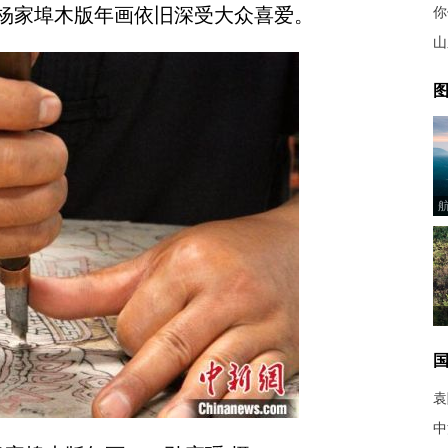
杨家埠木版年画依旧深受大众喜爱。
你
山
图
袁
中