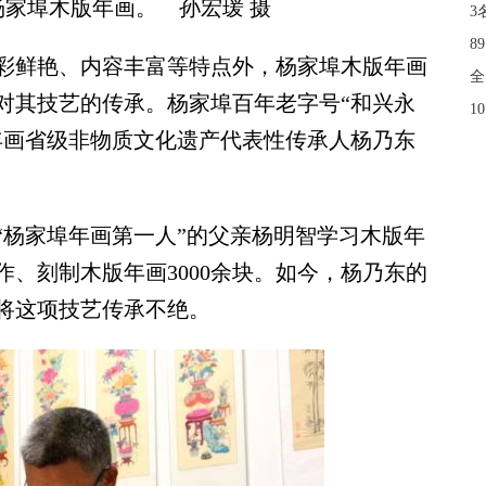
家埠木版年画。 孙宏瑗 摄
3
8
鲜艳、内容丰富等特点外，杨家埠木版年画
全
对其技艺的传承。杨家埠百年老字号“和兴永
1
年画省级非物质文化遗产代表性传承人杨乃东
杨家埠年画第一人”的父亲杨明智学习木版年
、刻制木版年画3000余块。如今，杨乃东的
将这项技艺传承不绝。