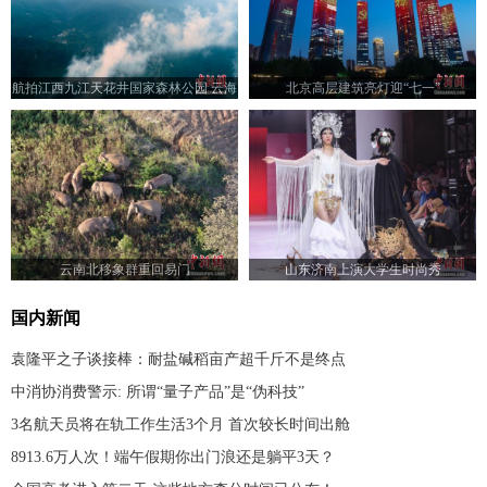
航拍江西九江天花井国家森林公园 云海
北京高层建筑亮灯迎“七一”
翻腾景色壮美
云南北移象群重回易门
山东济南上演大学生时尚秀
国内新闻
袁隆平之子谈接棒：耐盐碱稻亩产超千斤不是终点
中消协消费警示: 所谓“量子产品”是“伪科技”
3名航天员将在轨工作生活3个月 首次较长时间出舱
8913.6万人次！端午假期你出门浪还是躺平3天？