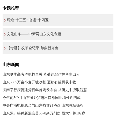
专题推荐
辉煌“十三五” 奋进“十四五”
文化山东——中新网山东文化专题
【专题】改革全记录 印象新齐鲁
山东新闻
山东夏季高考严把检查关 查处违纪作弊考生52人
山东5985万亩小麦开镰收割 夏粮有望再获丰收
济南举行庆祝建党百年首场发布会 从历史中汲取智慧
今年前5个月山东省外贸进出口额同比增长近四成
中央广播电视总台与山东省签订协议 山东总站揭牌
山东累计接种新冠疫苗5678余万剂次 最大年龄102岁