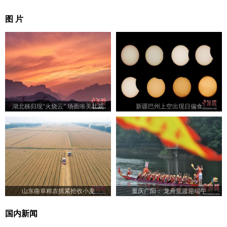
图 片
湖北秭归现“火烧云” 场面唯美壮观
新疆巴州上空出现日偏食
山东曲阜粮农抓紧抢收小麦
重庆广阳： 龙舟竞渡迎端午
国内新闻