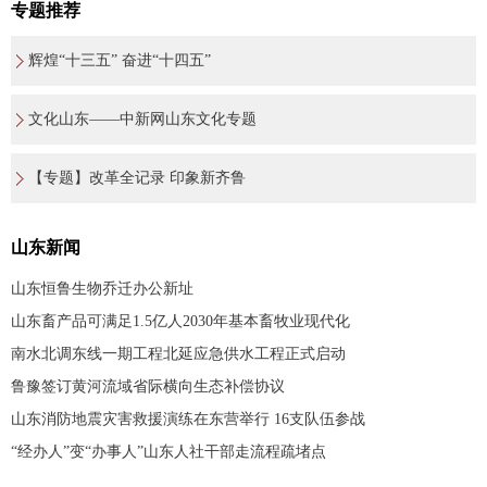
专题推荐
辉煌“十三五” 奋进“十四五”
文化山东——中新网山东文化专题
【专题】改革全记录 印象新齐鲁
山东新闻
山东恒鲁生物乔迁办公新址
山东畜产品可满足1.5亿人2030年基本畜牧业现代化
南水北调东线一期工程北延应急供水工程正式启动
鲁豫签订黄河流域省际横向生态补偿协议
山东消防地震灾害救援演练在东营举行 16支队伍参战
“经办人”变“办事人”山东人社干部走流程疏堵点