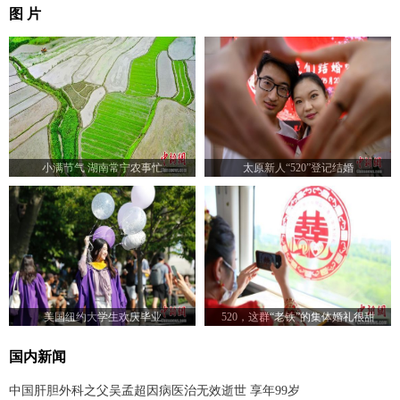
图 片
小满节气 湖南常宁农事忙
太原新人“520”登记结婚
美国纽约大学生欢庆毕业
520，这群“老铁”的集体婚礼很甜
国内新闻
中国肝胆外科之父吴孟超因病医治无效逝世 享年99岁