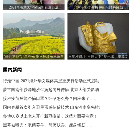
2021粤港澳大湾区深圳花展开展
北京高校学生接种新冠肺炎疫苗
“骑行赏花”共享春光 第三届环长三角自
三星堆遗址“再惊天下” 现已出土重要文
行车赛歙县站火热开赛
物500余件
国内新闻
行走中国·2021海外华文媒体高层重庆行活动正式启动
蒙古国南部沙源地沙尘扬起向外传输 北京大部受影响
接种疫苗后能否摘口罩？怀孕怎么办？回应来了……
国内春耕首次引入卫星遥感信贷技术 山东河南率先推广
多地60岁以上老人开打新冠疫苗，这些方面要注意！
黑幕被曝光：喂药养羊、简历贩卖、瘦身钢筋……