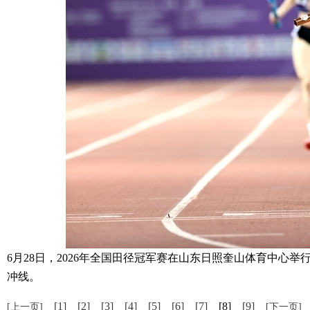
6月28日，2026年全国田径冠军赛在山东日照奎山体育中心举
冲线。
[1]
[2]
[3]
[4]
[5]
[6]
[7]
[8]
[9]
[上一页]
[下一页]