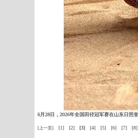
6月28日，2026年全国田径冠军赛在山东日
[1]
[2]
[3]
[4]
[5]
[6]
[7]
[8]
[上一页]