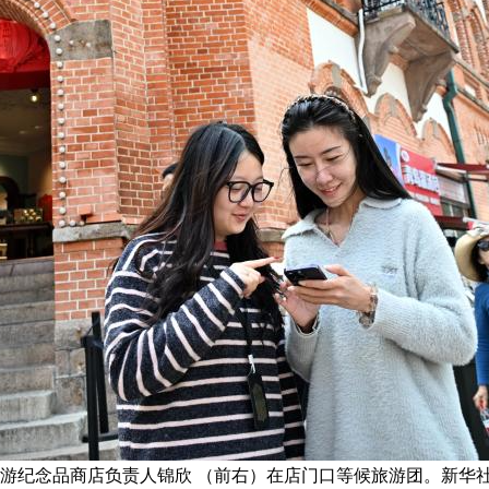
旅游纪念品商店负责人锦欣 （前右）在店门口等候旅游团。新华社