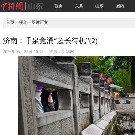
首页
头条
山东
国内
首页
—
频道
—图片正文
济南：千泉竞涌“超长待机”(2)
2026年05月22日 16:13 来源：
新华网