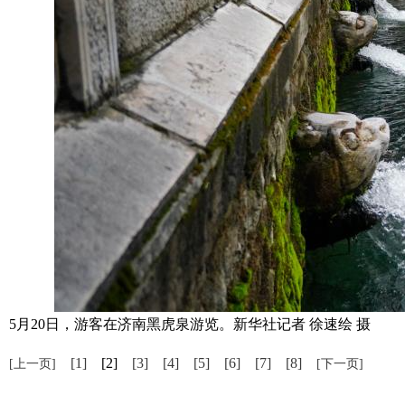
5月20日，游客在济南黑虎泉游览。新华社记者 徐速绘 摄
[1]
[2]
[3]
[4]
[5]
[6]
[7]
[8]
[上一页]
[下一页]