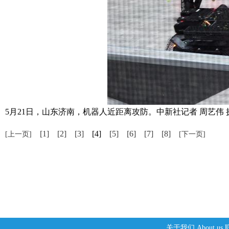
5月21日，山东济南，机器人近距离攻防。中新社记者 周艺伟 
[1]
[2]
[3]
[4]
[5]
[6]
[7]
[8]
[上一页]
[下一页]
关于我们
About us