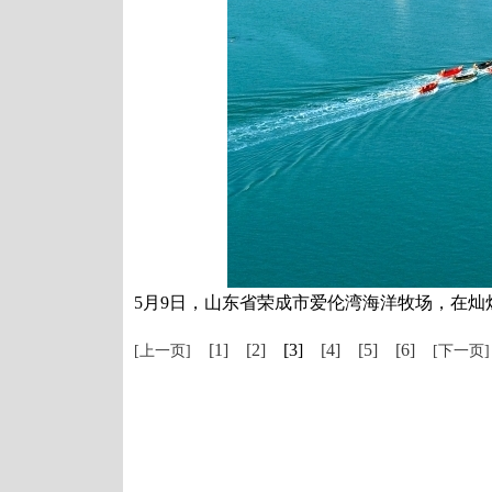
5月9日，山东省荣成市爱伦湾海洋牧场，在
[1]
[2]
[3]
[4]
[5]
[6]
[上一页]
[下一页]