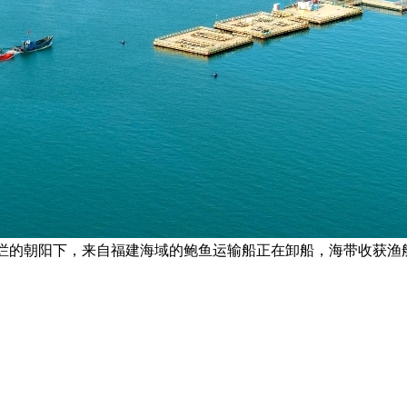
灿烂的朝阳下，来自福建海域的鲍鱼运输船正在卸船，海带收获渔