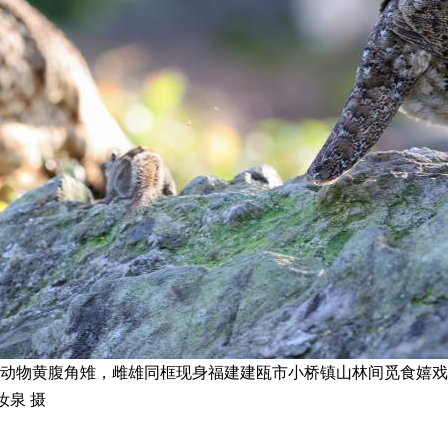
保护动物黄腹角雉，雌雄同框现身福建建瓯市小桥镇山林间觅食嬉
泉 摄