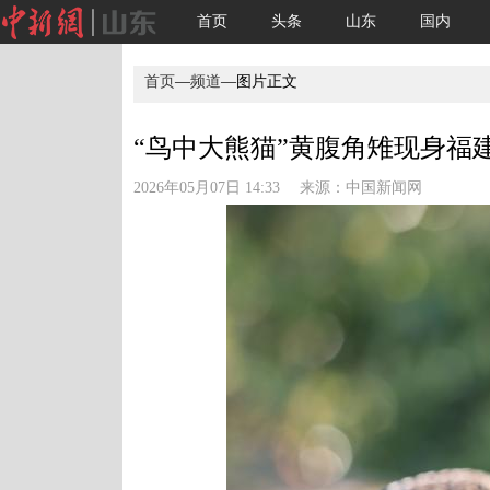
首页
头条
山东
国内
首页
—
频道
—图片正文
“鸟中大熊猫”黄腹角雉现身福建
2026年05月07日 14:33 来源：
中国新闻网