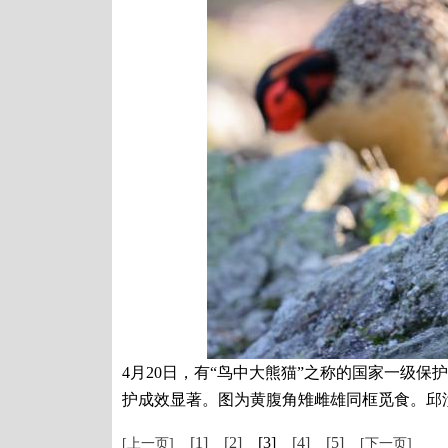
4月20日，有“鸟中大熊猫”之称的国家一级
护成效显著。图为黄腹角雉雌雄同框觅食。邱汝
[1]
[2]
[3]
[4]
[5]
[上一页]
[下一页]