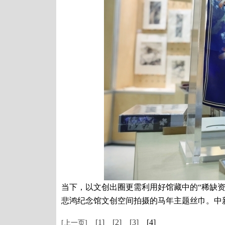
当下，以文创出圈更需利用好馆藏中的“稀缺资
悲鸿纪念馆文创空间拍摄的马年主题丝巾。中新
[1]
[2]
[3]
[4]
[上一页]