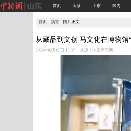
首页
头条
山东
国内
首页
—
频道
—图片正文
从藏品到文创 马文化在博物馆“奔
2026年02月05日 15:37 来源：
中国新闻网