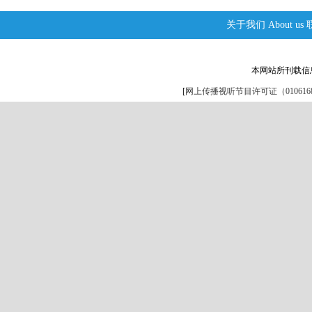
关于我们
About us
本网站所刊载信
[
网上传播视听节目许可证（0106168