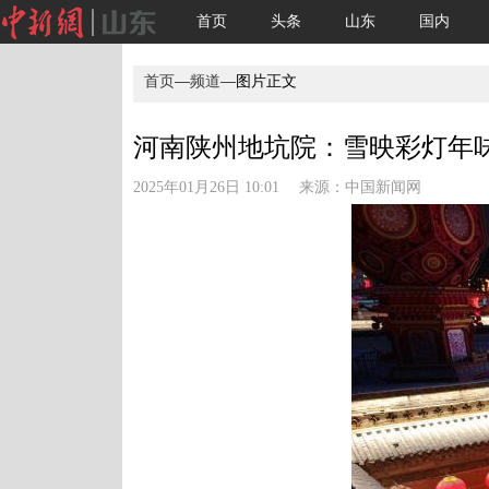
首页
头条
山东
国内
首页
—
频道
—图片正文
河南陕州地坑院：雪映彩灯年味浓
2025年01月26日 10:01 来源：
中国新闻网