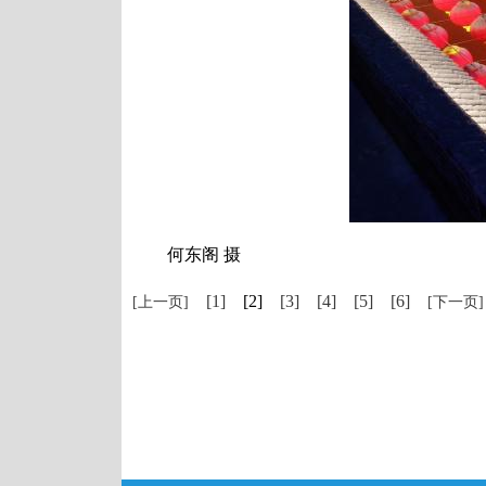
何东阁 摄
[1]
[2]
[3]
[4]
[5]
[6]
[上一页]
[下一页]