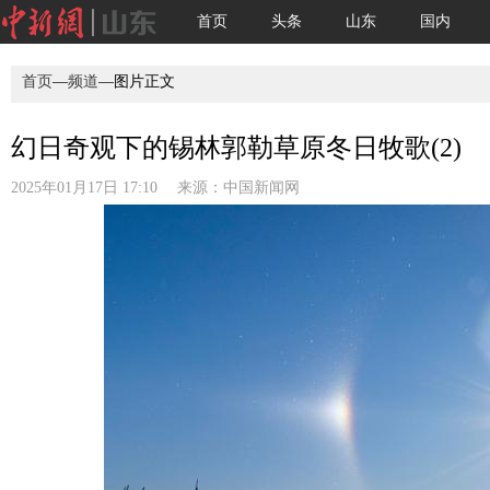
首页
头条
山东
国内
首页
—
频道
—图片正文
幻日奇观下的锡林郭勒草原冬日牧歌(2)
2025年01月17日 17:10 来源：
中国新闻网