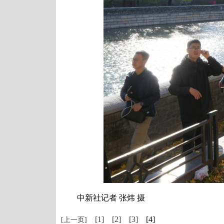
中新社记者 张炜 摄
[1]
[2]
[3]
[4]
[上一页]