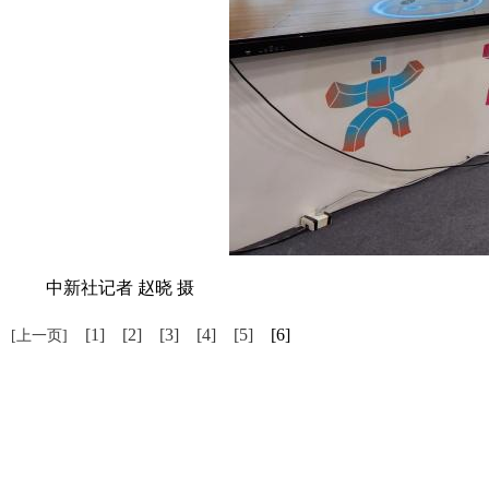
中新社记者 赵晓 摄
[1]
[2]
[3]
[4]
[5]
[6]
[上一页]