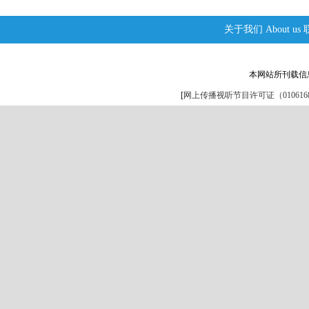
关于我们
About us
本网站所刊载信
[
网上传播视听节目许可证（0106168