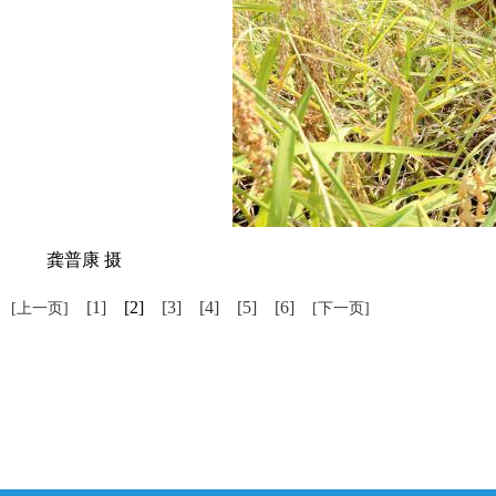
龚普康 摄
[1]
[2]
[3]
[4]
[5]
[6]
[上一页]
[下一页]