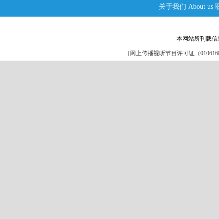
关于我们
About us
本网站所刊载信
[
网上传播视听节目许可证（0106168