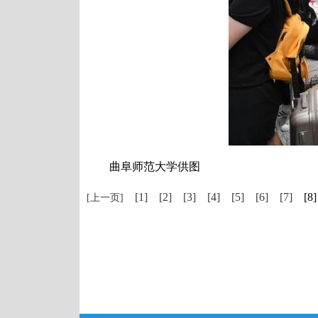
曲阜师范大学供图
[1]
[2]
[3]
[4]
[5]
[6]
[7]
[8]
[上一页]