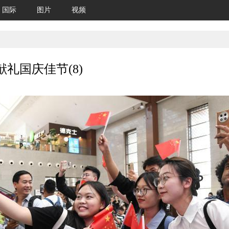
国际
图片
视频
礼国庆佳节(8)