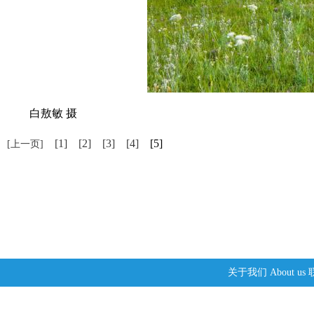
白敖敏 摄
[1]
[2]
[3]
[4]
[5]
[上一页]
关于我们
About us