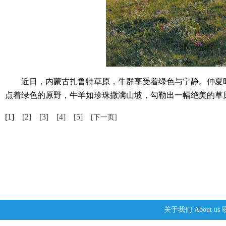
近日，内蒙古扎鲁特草原，牛群享受着绿色与宁静。仲夏时
点着绿色的原野，牛羊如珍珠撒满山坡，勾勒出一幅绝美的草
[1]
[2]
[3]
[4]
[5]
[下一页]
关于我们
About us