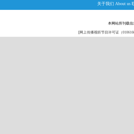
关于我们
About us
本网站所刊载信
[
网上传播视听节目许可证（0106168