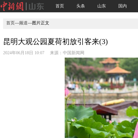
首页
头条
山东
国内
首页
—
频道
—图片正文
昆明大观公园夏荷初放引客来(3)
2024年06月18日 10:07 来源：
中国新闻网